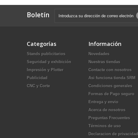
Boletín
Categorías
Información
Stands publicitarios
Novedades
Seguridad y exhibición
Nuestras tiendas
Impresión y Plotter
Contacte con nosotros
Publicidad
Asi funciona tienda SRM
CNC y Corte
Condiciones generales
Formas de Pago seguro
Entrega y envio
Acerca de nosotros
Preguntas Frecuentes
Términos de uso
Declaracion de privacidad