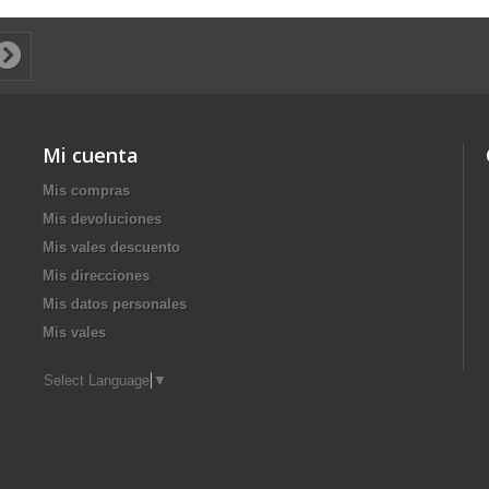
Mi cuenta
Mis compras
Mis devoluciones
Mis vales descuento
Mis direcciones
Mis datos personales
Mis vales
Select Language
▼