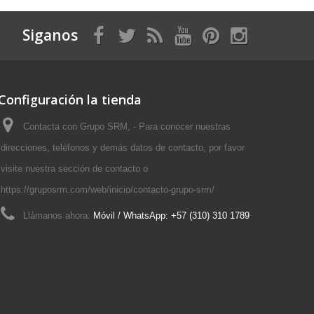
Siganos
Configuración la tienda
Contacta con Grupo SRM, - Para conocer nuestras
direcciones, teléfonos y demás datos de contacto, por favor
visite nuestra sección de contacto o
https://gruposrm.com/web/inicio/contacto-grupo-srm/
Llámanos ahora:
Móvil / WhatsApp: +57 (310) 310 1789