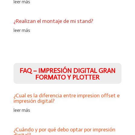
leer más
¿Realizan el montaje de mi stand?
leer más
Hola!. Soy Anastasia
Para iniciar... Escribe tu e-mail. (Núnca te enviaré spam)
FAQ – IMPRESIÓN DIGITAL GRAN
Name
FORMATO Y PLOTTER
Email Address
¿Cual es la diferencia entre impresion offset e
impresión digital?
leer más
Iniciar chat
¿Cuándo y por qué debo optar por impresión