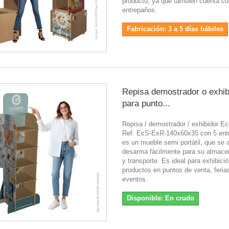
producto, ya que también cuenta co
entrepaños.
Fabricación: 3 a 5 días hábiles
Repisa demostrador o exhib
para punto...
Repisa / demostrador / exhibidor 
Ref. EcS-ExR-140x60x35 con 5 ent
es un mueble semi portátil, que se 
desarma fácilmente para su almac
y transporte. Es ideal para exhibici
productos en puntos de venta, feria
eventos.
Disponible: En crudo