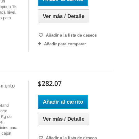
 un
Soporta 15
da nivel.
Ver más / Detalle
s para
Añadir a la lista de deseos
Añadir para comparar
$282.07
miento
Añadir al carrito
Stand
orte
8 Kg de
Ver más / Detalle
el.
icies para
n cajón
Añadir a la lista de deseos