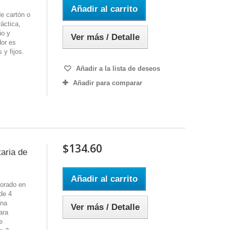
Añadir al carrito
e cartón o
áctica,
ño y
Ver más / Detalle
dor es
 y fijos.
Añadir a la lista de deseos
Añadir para comparar
$134.60
taria de
Añadir al carrito
borado en
de 4
una
Ver más / Detalle
ara
e