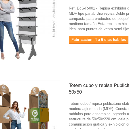
Ref. EcS-R-001 - Repisa exhibidor d
MDF tipo panal. Una repisa Doble pr
compacta para productos de peque
mediano tamaño.Esta repisa exhibi
ideal para puntos de venta semi fijos
Fabricación: 4 a 6 días hábiles
Totem cubo y repisa Publici
50x50
Totem cubo / repisa publicitario ela
madera aglomerada (MDF). Consta 
módulos para ensamblar, logrando 
estructura de 50x50x220 cm idela p
comunicación gráfica y exhibición d