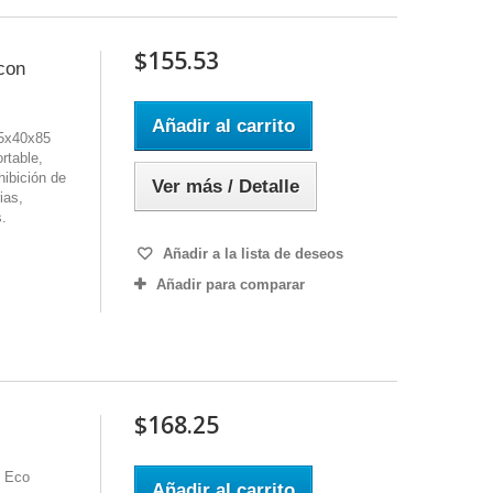
$155.53
con
Añadir al carrito
55x40x85
rtable,
hibición de
Ver más / Detalle
ias,
s.
Añadir a la lista de deseos
Añadir para comparar
$168.25
F Eco
Añadir al carrito