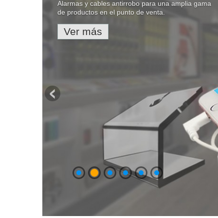
Queremos Impresión-arte.
Impresión digital ecológica
sobre diferentes
medios como: banner, vinilo adhesivo, tela,
canvas, floor graphics, papel fotográfico, papeles
mates, satinados y brillantes, etc.
Nuestras máquinas de última generación
utilizan tintas látex 100% ecológicas, con
cobertura anti scratch, muy resistentes y
duraderas en donde no siempre es necesario
llevar a cabo el proceso de laminación.
Ver más...