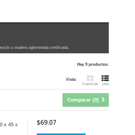
eciclo o madera aglomerada certificada.
Hay 9 productos.
Vista:
Cuadrícula
Lista
Comparar (
0
)
$69.07
0 x 45 x