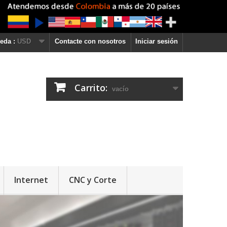
eda :
USD
Contacte con nosotros
Iniciar sesión
Carrito:
vacío
Internet
CNC y Corte
¿Po