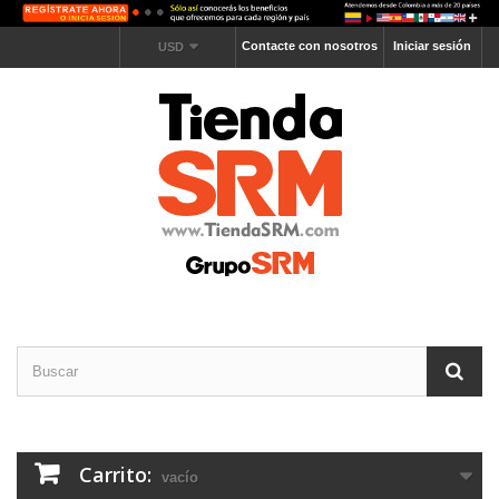
Contacte con nosotros
Iniciar sesión
USD
Carrito:
vacío