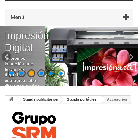
Menú
Impresión
Digital
Queremos
Impresión-arte.
Impresión
digital
ecológica
sobre
diferentes medios
como: banner,
vinilo adhesivo,
Stands publicitarios
Stands portátiles
Accesorios
tela, canvas, floor
graphics, papel
fotográfico,
papeles mates,
satinados y
brillantes, etc.