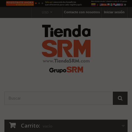
Contacte con nosotros
Iniciar sesión
USD
Carrito:
vacío