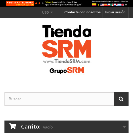
Contacte con nosotros
Iniciar sesión
USD
Carrito:
vacío