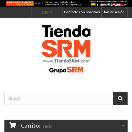
Contacte con nosotros
Iniciar sesión
USD
Carrito:
vacío