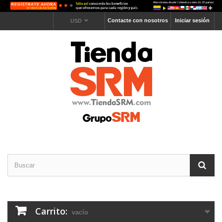
Contacte con nosotros
Iniciar sesión
USD
Carrito:
vacío