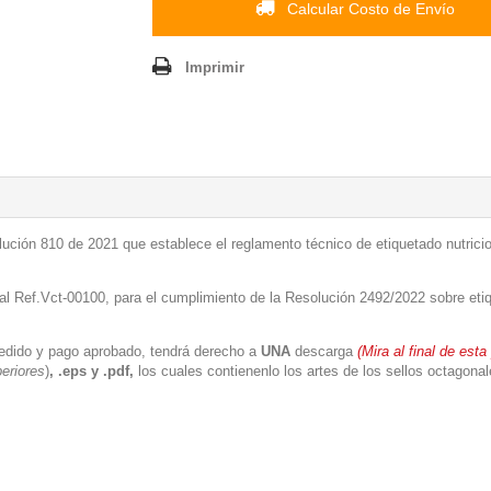
Calcular Costo de Envío
Imprimir
solución 810 de 2021 que establece el reglamento técnico de etiquetado nutri
l Ref.Vct-00100, para el cumplimiento de la Resolución 2492/2022 sobre etiqu
 pedido y pago aprobado, tendrá derecho a
UNA
descarga
(Mira al final de est
eriores
)
, .eps y .pdf,
los cuales contienenlo los artes de los sellos octagonale