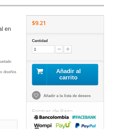
$9.21
al en
Cantidad
quetado
Añadir al
os diseños
carrito
Añadir a la lista de deseos
Formas de Pago