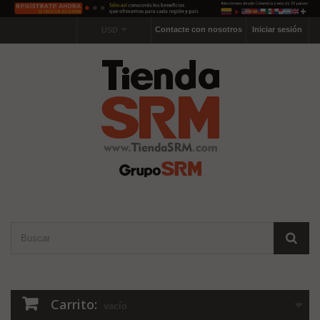
Contacte con nosotros
Iniciar sesión
USD
Carrito:
vacío