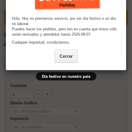
Calcular Costo de Envío
Hola. Hoy no prestamos servicio, por ser día festivo o un día
no laboral.
Puedes hacer tus pedidos, pero ten en cuenta que éstos sólo
serán revisados y atendidos hasta 2026-08-07.
Comparte por whatsapp
Cualquier inquietud,
contáctanos
.
Imprimir
Cerrar
$524.22
Día festivo en nuestro país
Cantidad
Diseño Gráfico
Impresión