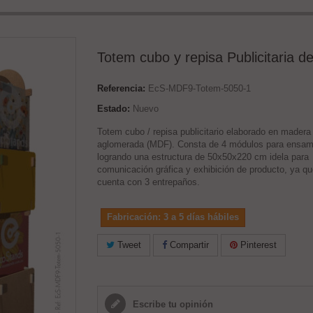
Totem cubo y repisa Publicitaria d
Referencia:
EcS-MDF9-Totem-5050-1
Estado:
Nuevo
Totem cubo / repisa publicitario elaborado en madera
aglomerada (MDF). Consta de 4 módulos para ensamb
logrando una estructura de 50x50x220 cm idela para
comunicación gráfica y exhibición de producto, ya q
cuenta con 3 entrepaños.
Fabricación: 3 a 5 días hábiles
Tweet
Compartir
Pinterest
Escribe tu opinión