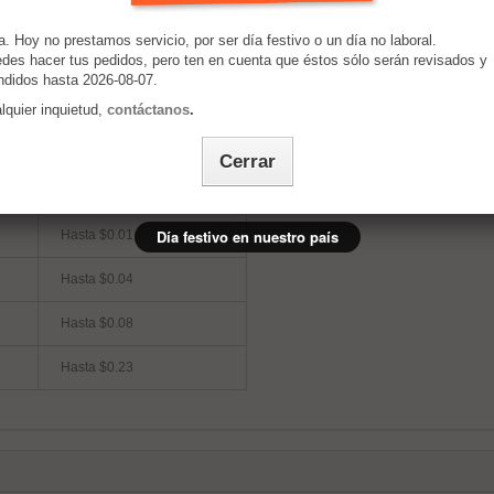
Imprimir
a. Hoy no prestamos servicio, por ser día festivo o un día no laboral.
des hacer tus pedidos, pero ten en cuenta que éstos sólo serán revisados y
ndidos hasta 2026-08-07.
lquier inquietud,
contáctanos
.
Cerrar
Usted ahorra
Día festivo en nuestro país
Hasta $0.01
Hasta $0.04
Hasta $0.08
Hasta $0.23