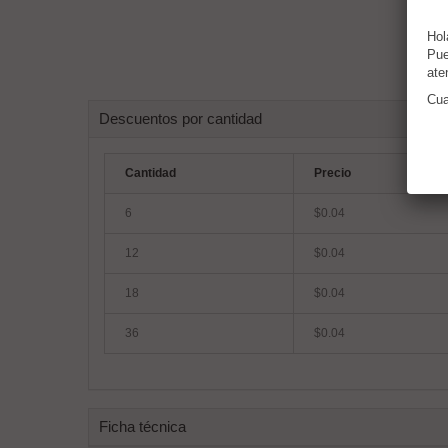
Hol
Pue
ate
Cua
Descuentos por cantidad
Cantidad
Precio
6
$0.04
12
$0.04
18
$0.04
36
$0.04
Ficha técnica