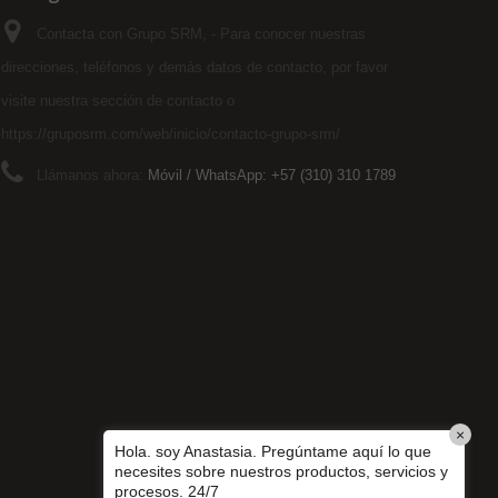
Contacta con Grupo SRM, - Para conocer nuestras
direcciones, teléfonos y demás datos de contacto, por favor
visite nuestra sección de contacto o
https://gruposrm.com/web/inicio/contacto-grupo-srm/
Llámanos ahora:
Móvil / WhatsApp: +57 (310) 310 1789