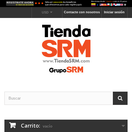
Contacte con nosotros
Iniciar sesión
USD
Carrito:
vacío