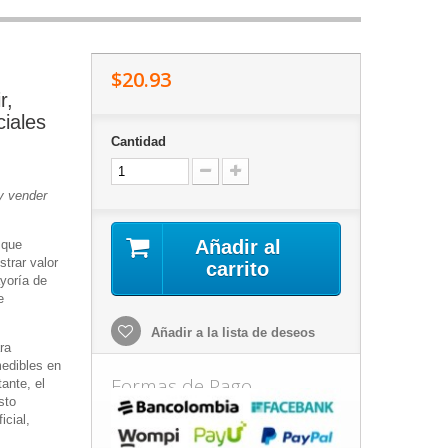
$20.93
r,
ciales
Cantidad
y vender
Añadir al
 que
trar valor
carrito
yoría de
e
Añadir a la lista de deseos
ra
edibles en
Formas de Pago
tante, el
sto
icial,