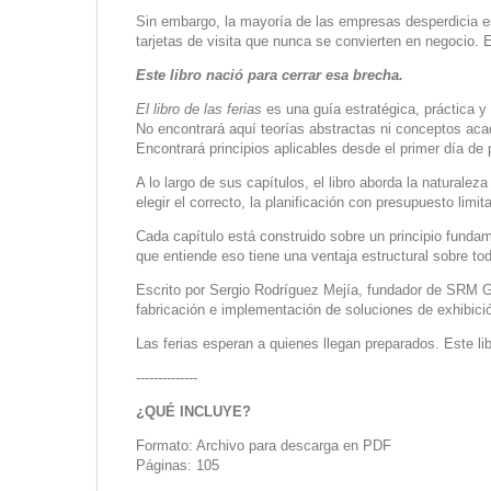
Sin embargo, la mayoría de las empresas desperdicia e
tarjetas de visita que nunca se convierten en negocio. El
Este libro nació para cerrar esa brecha.
El libro de las ferias
es una guía estratégica, práctica y
No encontrará aquí teorías abstractas ni conceptos ac
Encontrará principios aplicables desde el primer día de p
A lo largo de sus capítulos, el libro aborda la naturalez
elegir el correcto, la planificación con presupuesto limit
Cada capítulo está construido sobre un principio fundam
que entiende eso tiene una ventaja estructural sobre to
Escrito por Sergio Rodríguez Mejía, fundador de SRM Gro
fabricación e implementación de soluciones de exhibició
Las ferias esperan a quienes llegan preparados. Este lib
--------------
¿QUÉ INCLUYE?
Formato: Archivo para descarga en PDF
Páginas: 105