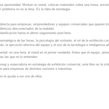
sa oportunidad. Montan un stand, colocan materiales sobre una mesa, envían
 problema no es la feria. Es la falta de estrategia.
 directa para empresas, emprendedores y equipos comerciales que quieren tran
adémicos desconectados de la realidad.
lanificación hasta el último seguimiento post-feria.
a estratégica de las ferias, la psicología del visitante, el rol de la exhibició
ado, la ejecución efectiva del equipo y el uso de la tecnología e inteligencia ar
ental: en una feria, el stand es el primer vendedor. Antes que el equipo, ant
das las que no lo entienden.
up y especialista en estrategia de exhibición comercial, este libro es la sínt
n para empresas de distintos sectores e industrias.
ro le ayuda a ser uno de ellos.