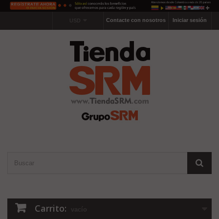
Contacte con nosotros
Iniciar sesión
USD
Carrito:
vacío