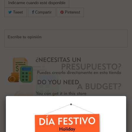
Indicarme cuando esté disponible
Tweet
Compartir
Pinterest
Escribe tu opinión