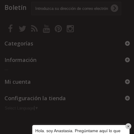
Boletín
Categorías
Información
---
Mi cuenta
Configuración la tienda
Select Language
▼