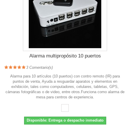
Alarma multipropósito 10 puertos
3
Comentario(s)
Alarma para 10 artículos (10 puertos) con contro remoto (IR) para
puntos de venta, Ayuda a resguardar aparatos y elementos en
exhibición, tales como computadores, celulares, tabletas, GPS,
cámaras fotográficas o de video, entre otros.Funciona como alarma de
mesa para centros de experiencia.
Disponible: Entrega o despacho inmediato