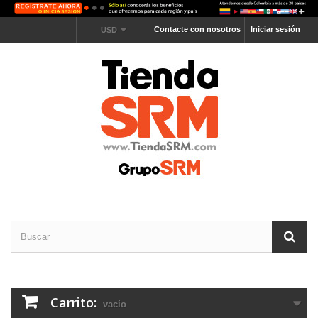
Contacte con nosotros
Iniciar sesión
USD
Carrito:
vacío