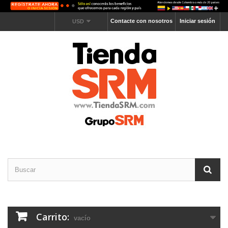
Contacte con nosotros
Iniciar sesión
USD
Carrito:
vacío