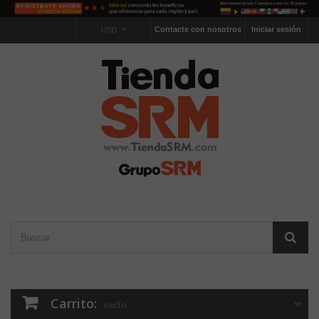
Contacte con nosotros
Iniciar sesión
USD
Carrito:
vacío