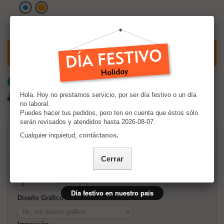
Calcular Costo de Envío
Comparte por whatsapp
Hola. Hoy no prestamos servicio, por ser día festivo o un día
Imprimir
no laboral.
Puedes hacer tus pedidos, pero ten en cuenta que éstos sólo
serán revisados y atendidos hasta 2026-08-07.
$100.95
Cualquier inquietud,
contáctanos
.
Cerrar
Cantidad
Día festivo en nuestro país
Diseño Gráfico