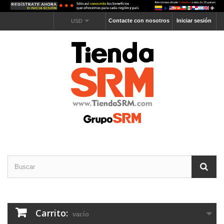
Contacte con nosotros
Iniciar sesión
USD
Carrito:
vacío