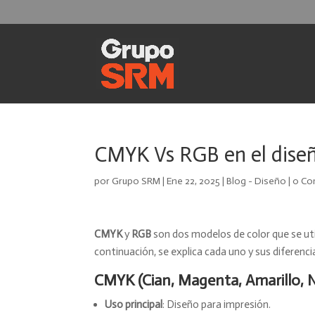
CMYK Vs RGB en el dise
por
Grupo SRM
|
Ene 22, 2025
|
Blog - Diseño
|
0 Co
CMYK
y
RGB
son dos modelos de color que se util
continuación, se explica cada uno y sus diferenci
CMYK (Cian, Magenta, Amarillo, 
Uso principal
: Diseño para impresión.