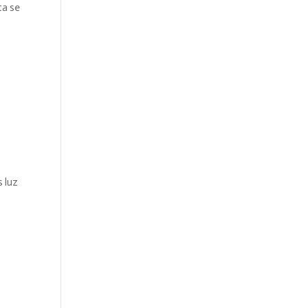
ta se
s luz