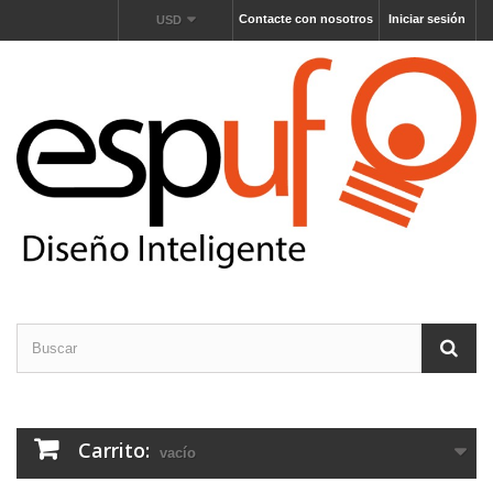
Contacte con nosotros
Iniciar sesión
USD
Carrito:
vacío