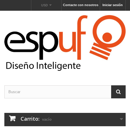
Contacte con nosotros
Iniciar sesión
USD
Carrito:
vacío