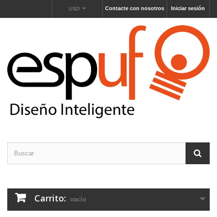
Contacte con nosotros
Iniciar sesión
USD
Carrito:
vacío