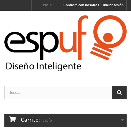
Contacte con nosotros
Iniciar sesión
USD
Carrito:
vacío