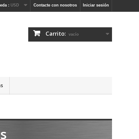
eda :
USD
Contacte con nosotros
Iniciar sesión
Carrito:
vacío
as
os