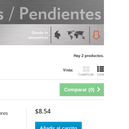
Hay 2 productos.
Vista:
Cuadrícula
Lista
Comparar (
0
)
$8.54
ores
Añadir al carrito