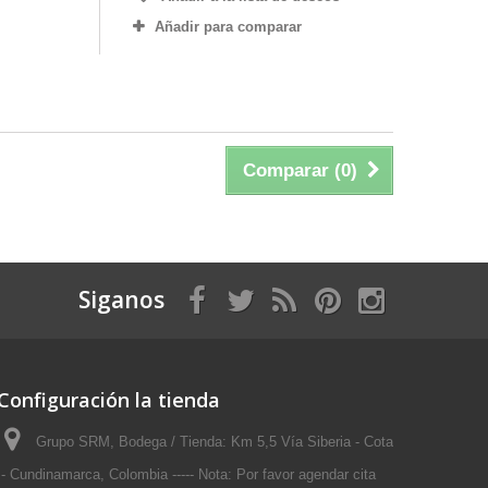
Añadir para comparar
Comparar (
0
)
Siganos
Configuración la tienda
Grupo SRM, Bodega / Tienda: Km 5,5 Vía Siberia - Cota
- Cundinamarca, Colombia ----- Nota: Por favor agendar cita