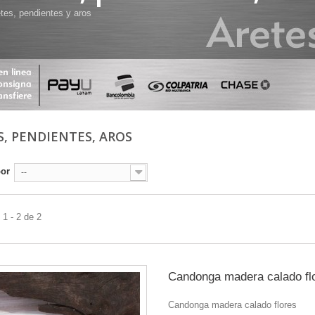
tes, pendientes y aros
S, PENDIENTES, AROS
por
--
1 - 2 de 2
Candonga madera calado fl
Candonga madera calado flores