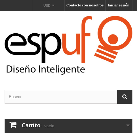
Contacte con nosotros
Iniciar sesión
USD
Carrito:
vacío