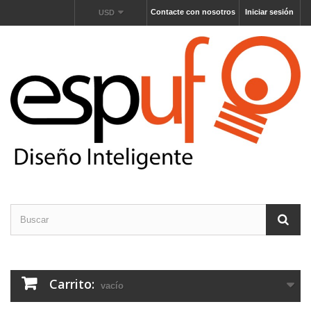
Contacte con nosotros
Iniciar sesión
USD
Carrito:
vacío