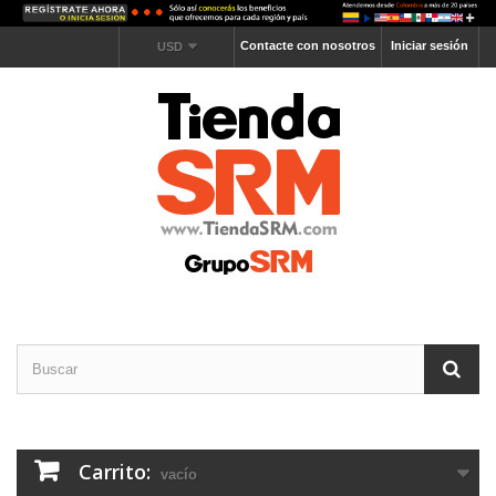
Contacte con nosotros
Iniciar sesión
USD
Carrito:
vacío