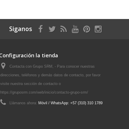
Siganos
Configuración la tienda
Contacta con Grupo SRM, - Para conocer nuestras
direcciones, teléfonos y demás datos de contacto, por favor
visite nuestra sección de contacto o
https://gruposrm.com/web/inicio/contacto-grupo-srm/
Llámanos ahora:
Móvil / WhatsApp: +57 (310) 310 1789