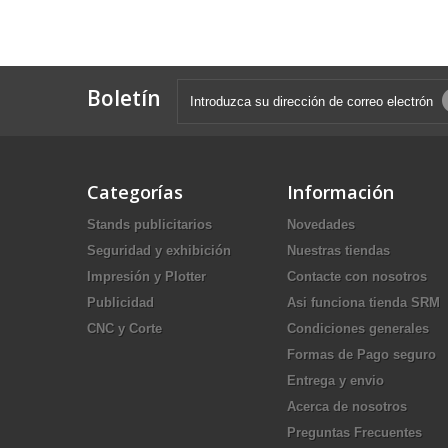
Boletín
Categorías
Información
Stands publicitarios
Novedades
Seguridad y exhibición
Nuestras tiendas
Impresión y Plotter
Contacte con nosotros
Publicidad
Asi funciona tienda SRM
CNC y Corte
Condiciones generales
Formas de Pago seguro
Entrega y envio
Acerca de nosotros
Preguntas Frecuentes