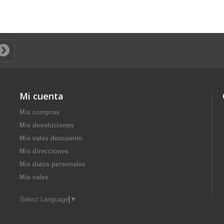
Mi cuenta
Mis compras
Mis devoluciones
Mis vales descuento
Mis direcciones
Mis datos personales
Mis vales
Select Language
▼