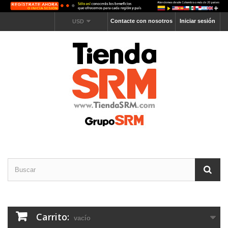
Contacte con nosotros
Iniciar sesión
USD
Carrito:
vacío