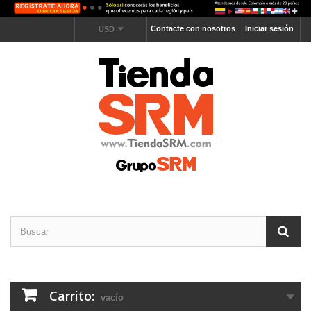
Contacte con nosotros
Iniciar sesión
USD
Carrito:
vacío