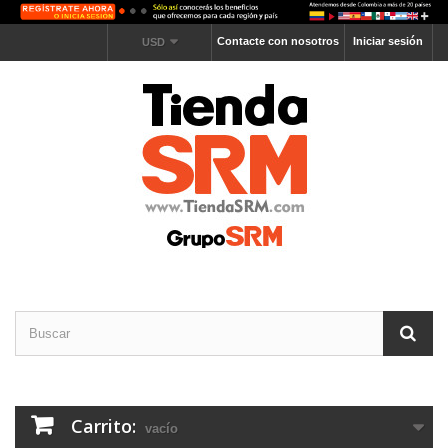
Contacte con nosotros
Iniciar sesión
USD
Carrito:
vacío