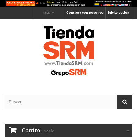
Contacte con nosotros
Iniciar sesión
USD
Carrito:
vacío